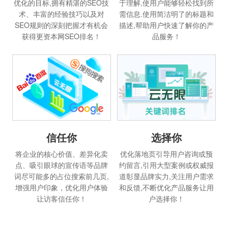
优化的目标,拥有精湛的SEO技
于理解,使用户能够轻松找到所
术、丰富的经验技巧以及对
需信息.使用简洁明了的标题和
SEO规则的深刻把握才有机会
描述,帮助用户快速了解你的产
获得更资本网SEO排名！
品服务！
信任你
选择你
将企业的核心价值、差异化卖
优化落地页引导用户咨询或预
点、吸引眼球的宣传语等品牌
约留言,引用大型案例或权威报
词尽可能多的占位搜索前几页,
道彰显品牌实力,关注用户需求
增强用户印象，优化用户体验
和反馈,不断优化产品服务让用
让访客信任你！
户选择你！