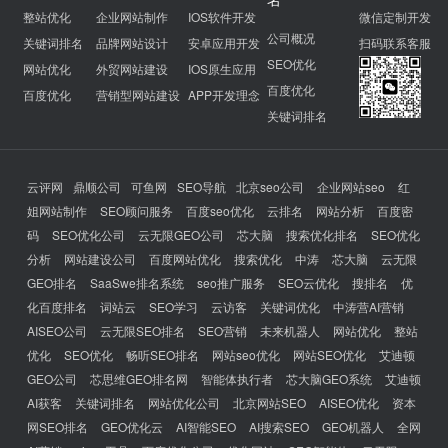
整站优化
企业网站制作
IOS软件开发
微信定制开发
公司概况
关键词排名
品牌网站设计
安卓应用开发
扫码联系客服
SEO优化
网站优化
外贸网站建设
IOS原生应用
百度优化
百度优化
营销型网站建设
APP开发理念
关键词排名
云评网
鼎顺公司
可鱼网
SEO导航
北京seo公司
企业网站seo
红
姐网站制作
SEO顾问服务
百度seo优化
云排名
网站分析
百度密
码
SEO优化公司
云无限GEO公司
芯大脑
搜索优化排名
SEO优化
分析
网站建设公司
百度网站优化
搜索优化
中涛
芯大脑
云无限
GEO排名
SaaSwe排名系统
seo推广服务
SEO云优化
搜排名
优
化百度排名
词站云
SEO学习
云访客
关键词优化
中涛营AI营销
AISEO公司
云无限SEO排名
SEO营销
未来机器人
网站优化
整站
优化
SEO优化
畅听SEO排名
网站seo优化
网站SEO优化
艾迪顿
GEO公司
芯思维GEO排名网
智能体执行者
芯大脑GEO系统
艾迪顿
AI获客
关键词排名
网站优化公司
北京网站SEO
AISEO优化
资本
网SEO排名
GEO优化云
AI智能SEO
AI搜索SEO
GEO机器人
全网