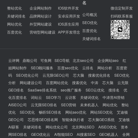
名
整站优化
企业网站制作
IOS软件开发
微信定制开发
公司概况
关键词排名
品牌网站设计
安卓应用开发
扫码联系客服
SEO优化
网站优化
外贸网站建设
IOS原生应用
百度优化
百度优化
营销型网站建设
APP开发理念
关键词排名
云评网
鼎顺公司
可鱼网
SEO导航
北京seo公司
企业网站seo
红
姐网站制作
SEO顾问服务
百度seo优化
云排名
网站分析
百度密
码
SEO优化公司
云无限GEO公司
芯大脑
搜索优化排名
SEO优化
分析
网站建设公司
百度网站优化
搜索优化
中涛
芯大脑
云无限
GEO排名
SaaSwe排名系统
seo推广服务
SEO云优化
搜排名
优
化百度排名
词站云
SEO学习
云访客
关键词优化
中涛营AI营销
AISEO公司
云无限SEO排名
SEO营销
未来机器人
网站优化
整站
优化
SEO优化
畅听SEO排名
网站seo优化
网站SEO优化
艾迪顿
GEO公司
芯思维GEO排名网
智能体执行者
芯大脑GEO系统
艾迪顿
AI获客
关键词排名
网站优化公司
北京网站SEO
AISEO优化
资本
网SEO排名
GEO优化云
AI智能SEO
AI搜索SEO
GEO机器人
全网