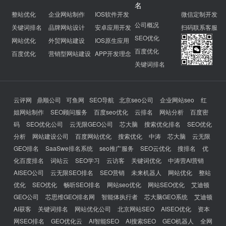
名
整站优化
企业网站制作
IOS软件开发
微信定制开发
公司概况
关键词排名
品牌网站设计
安卓应用开发
扫码联系客服
SEO优化
网站优化
外贸网站建设
IOS原生应用
百度优化
百度优化
营销型网站建设
APP开发理念
关键词排名
云评网
鼎顺公司
可鱼网
SEO导航
北京seo公司
企业网站seo
红
姐网站制作
SEO顾问服务
百度seo优化
云排名
网站分析
百度密
码
SEO优化公司
云无限GEO公司
芯大脑
搜索优化排名
SEO优化
分析
网站建设公司
百度网站优化
搜索优化
中涛
芯大脑
云无限
GEO排名
SaaSwe排名系统
seo推广服务
SEO云优化
搜排名
优
化百度排名
词站云
SEO学习
云访客
关键词优化
中涛营AI营销
AISEO公司
云无限SEO排名
SEO营销
未来机器人
网站优化
整站
优化
SEO优化
畅听SEO排名
网站seo优化
网站SEO优化
艾迪顿
GEO公司
芯思维GEO排名网
智能体执行者
芯大脑GEO系统
艾迪顿
AI获客
关键词排名
网站优化公司
北京网站SEO
AISEO优化
资本
网SEO排名
GEO优化云
AI智能SEO
AI搜索SEO
GEO机器人
全网